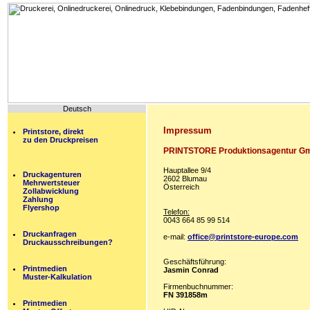
Deutsch
Impressum
Printstore, direkt
zu den Druckpreisen
PRINTSTORE Produktionsagentur G
Hauptallee 9/4
Druckagenturen
2602 Blumau
Mehrwertsteuer
Österreich
Zollabwicklung
Zahlung
Flyershop
Telefon:
0043 664 85 99 514
Druckanfragen
e-mail:
office@printstore-europe.com
Druckausschreibungen?
Geschäftsführung:
Printmedien
Jasmin Conrad
Muster-Kalkulation
Firmenbuchnummer:
FN 391858m
Printmedien