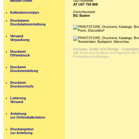
Muster-Offert
UID-Nummer:
AT U67 756 868
Gerichtsstand:
Kalkulationstipps
BG Baden
Druckdaten
Druckdatenerstellung
Versand
Verpackung
Konzept, Grafik und Design - Copyright
Druckerei
Alle Texte und Grafiken sind Eigentum de
Offsetdruck
Produktbeschreibungen.
Druckerei
Druckveredelung
Druckerei
Druckvorstufe
Lieferung
Versand
Anleitung
zur Onlinekalkulation
Druckangebot
zur Anleitung