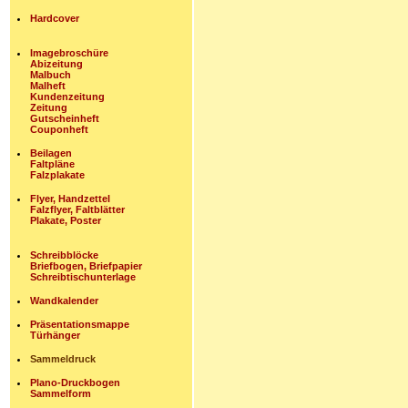
Hardcover
Imagebroschüre
Abizeitung
Malbuch
Malheft
Kundenzeitung
Zeitung
Gutscheinheft
Couponheft
Beilagen
Faltpläne
Falzplakate
Flyer, Handzettel
Falzflyer, Faltblätter
Plakate, Poster
Schreibblöcke
Briefbogen, Briefpapier
Schreibtischunterlage
Wandkalender
Präsentationsmappe
Türhänger
Sammeldruck
Plano-Druckbogen
Sammelform