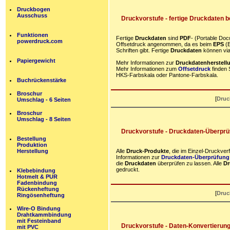
Druckbogen
Ausschuss
Druckvorstufe - fertige Druckdaten b
Funktionen
Fertige
Druckdaten
sind
PDF
- (Portable Do
powerdruck.com
Offsetdruck angenommen, da es beim
EPS
(E
Schriften gibt. Fertige
Druckdaten
können via
Papiergewicht
Mehr Informationen zur
Druckdatenherstell
Mehr Informationen zum
Offsetdruck
finden 
HKS-Farbskala oder Pantone-Farbskala.
Buchrückenstärke
Broschur
[
Druc
Umschlag - 6 Seiten
Broschur
Umschlag - 8 Seiten
Druckvorstufe - Druckdaten-Überprü
Bestellung
Produktion
Herstellung
Alle
Druck-Produkte
, die im Einzel-Druckver
Informationen zur
Druckdaten-Überprüfung
die
Druckdaten
überprüfen zu lassen. Alle
Dr
gedruckt.
Klebebindung
Hotmelt & PUR
Fadenbindung
Rückenheftung
[
Druc
Ringösenheftung
Wire-O Bindung
Drahtkammbindung
mit Festeinband
Druckvorstufe - Daten-Konvertierung
mit PVC