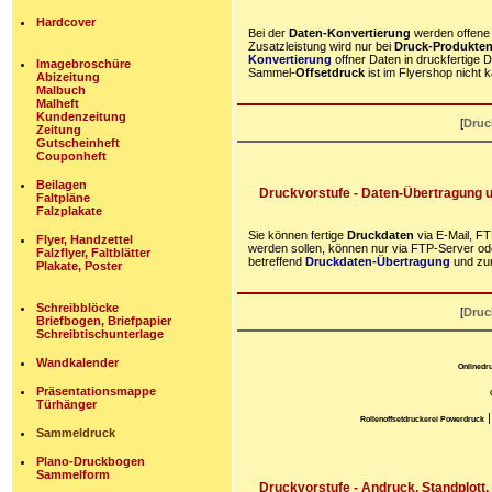
Hardcover
Bei der
Daten-Konvertierung
werden offen
Zusatzleistung wird nur bei
Druck-Produkte
Konvertierung
offner Daten in druckfertige
Imagebroschüre
Sammel-
Offsetdruck
ist im Flyershop nicht ka
Abizeitung
Malbuch
Malheft
Kundenzeitung
[
Druc
Zeitung
Gutscheinheft
Couponheft
Beilagen
Druckvorstufe - Daten-Übertragung u
Faltpläne
Falzplakate
Sie können fertige
Druckdaten
via E-Mail, F
Flyer, Handzettel
werden sollen, können nur via FTP-Server ode
Falzflyer, Faltblätter
betreffend
Druckdaten-Übertragung
und zur
Plakate, Poster
Schreibblöcke
[
Druc
Briefbogen, Briefpapier
Schreibtischunterlage
Wandkalender
Onlinedr
Präsentationsmappe
Türhänger
Rollenoffsetdruckerei Powerdruck
Sammeldruck
Plano-Druckbogen
Sammelform
Druckvorstufe - Andruck, Standplott, 