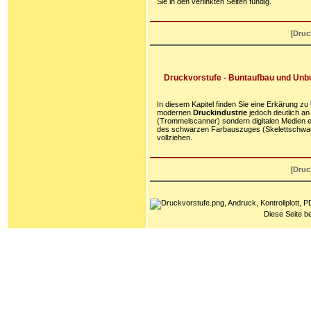
Sie in den verlinkten Seiten fündig.
[
Druc
Druckvorstufe - Buntaufbau und Unbu
In diesem Kapitel finden Sie eine Erkärung zu
modernen
Druckindustrie
jedoch deutlich an
(Trommelscanner) sondern digitalen Medien 
des schwarzen Farbauszuges (Skelettschwarz
vollziehen.
[
Druc
Diese Seite b