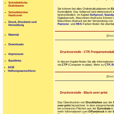
Schreibblöcke
Drahtkamm
Sie können bei allen Onlinekalkulationen im
Ei
Kontrollplott. Das Softproof wird elektronisch 
Schreibbücher
farbverbindlich. Im Kapitel
Softproof, Standp
Hardcover
Digitalsproofs, Maschinen-Andrucke können ni
Maschinen-Andruck bei der Verwendung von
Druck, Druckerei und
Pantone
- und
HKS
-Farben finden Sie ebenfall
Herstellung
Material
[
Druc
Downloads
Druckvorstufe - CTP, Frequenzmoduli
Impressum
Backlinks
In diesem Kapitel finden Sie alle Informatione
via
CTP
(Computer to plate). Mehr zu
CTP, R
AGB
Haftungsausschluss
[
Druc
Druckvorstufe - Black-over-print
Das Überdrucken von
Druckfarben
aus der
over-print
bezeichnet. In dem entsprechende
bei schwarzen Flächen aus der
Euroskala
in
mehr Informationen zum
Offsetdruck
in der